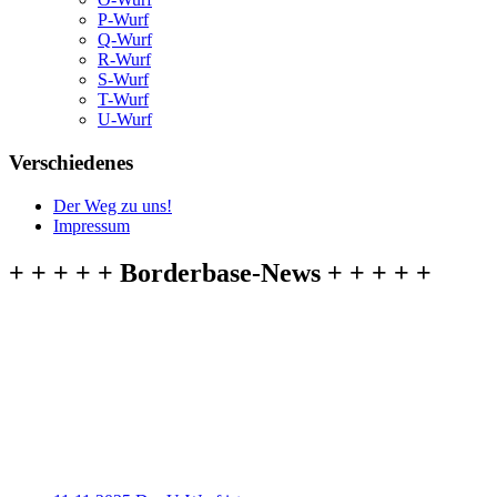
P-Wurf
Q-Wurf
R-Wurf
S-Wurf
T-Wurf
U-Wurf
Verschiedenes
Der Weg zu uns!
Impressum
+ + + + + Borderbase-News + + + + +
11.11.2025 Der U-Wurf ist ausgezogen