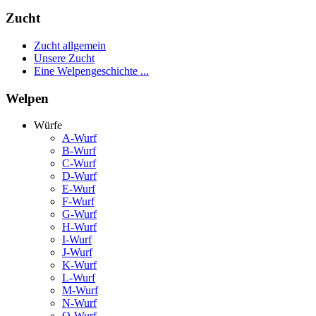
Zucht
Zucht allgemein
Unsere Zucht
Eine Welpengeschichte ...
Welpen
Würfe
A-Wurf
B-Wurf
C-Wurf
D-Wurf
E-Wurf
F-Wurf
G-Wurf
H-Wurf
I-Wurf
J-Wurf
K-Wurf
L-Wurf
M-Wurf
N-Wurf
O-Wurf