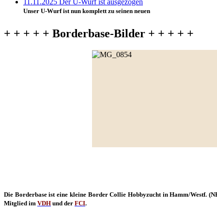
Unser U-Wurf ist nun komplett zu seinen neuen
Weiterlesen ...
U-Wurf 21.09.2025 2 Wochen alt
+ + + + + Borderbase-Bilder + + + + +
Die Rasselbande ist jetzt schon 2 Wochen alt und es ist
Weiterlesen ...
05.09.25 Der U-Wurf ist geboren
Unser U-Wurf ist in der Nacht mit
Weiterlesen ...
01.08.2025 Trächtigkeit
Unsere Hope war beim Ultraschall und
Weiterlesen ...
Die Borderbase ist eine kleine Border Collie Hobbyzucht in Hamm/Westf. (N
Mitglied im
VDH
und der
FCI
.