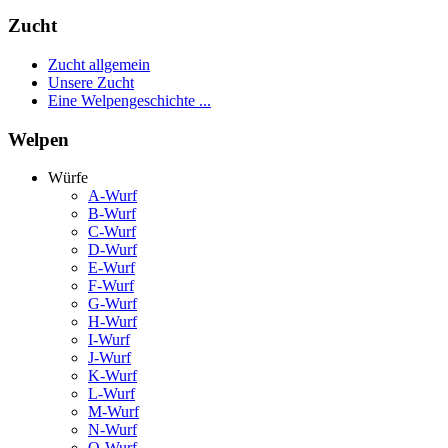
Zucht
Zucht allgemein
Unsere Zucht
Eine Welpengeschichte ...
Welpen
Würfe
A-Wurf
B-Wurf
C-Wurf
D-Wurf
E-Wurf
F-Wurf
G-Wurf
H-Wurf
I-Wurf
J-Wurf
K-Wurf
L-Wurf
M-Wurf
N-Wurf
O-Wurf