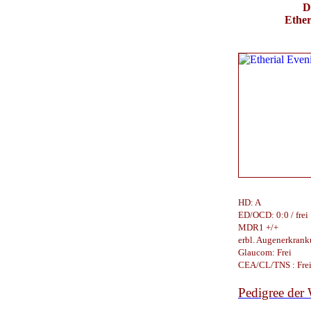
D
Ether
HD: A
ED/OCD: 0:0 / frei
MDR1 +/+
erbl. Augenerkrank
Glaucom: Frei
CEA/CL/TNS : Frei 
Pedigree der