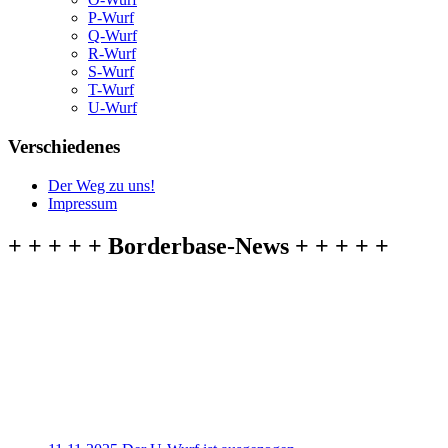
P-Wurf
Q-Wurf
R-Wurf
S-Wurf
T-Wurf
U-Wurf
Verschiedenes
Der Weg zu uns!
Impressum
+ + + + + Borderbase-News + + + + +
11.11.2025 Der U-Wurf ist ausgezogen