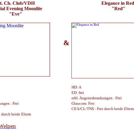
t. Ch. Club/VDH
Elegance in Re
ial Evening Moonlite
"Red"
"Eve"
&
HD: A
ED: frei
erbl. Augenerkrankungen : Frei
ungen : Frei
Glaucom: Frei
CEA/CL/TNS : Frei durch beide Eltern
durch beide Eltern
 Welpen