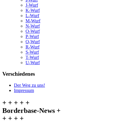
J-Wurf
K-Wurf
L-Wurf
M-Wurf
N-Wurf
O-Wurf
P-Wurf
Q-Wurf
R-Wurf
S-Wurf
T-Wurf
U-Wurf
Verschiedenes
Der Weg zu uns!
Impressum
+ + + + +
Borderbase-News +
+ + + +