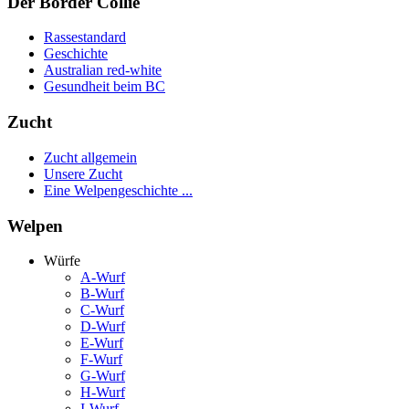
Der Border Collie
Rassestandard
Geschichte
Australian red-white
Gesundheit beim BC
Zucht
Zucht allgemein
Unsere Zucht
Eine Welpengeschichte ...
Welpen
Würfe
A-Wurf
B-Wurf
C-Wurf
D-Wurf
E-Wurf
F-Wurf
G-Wurf
H-Wurf
I-Wurf