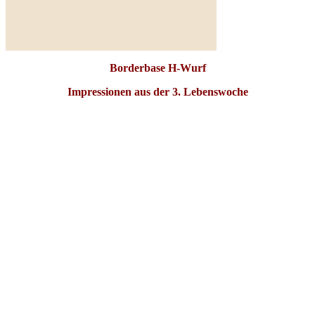
Unsere Hope war beim
Ultraschall und
Weiterlesen ...
Borderbase H-Wurf
Impressionen aus der 3. Lebenswoche