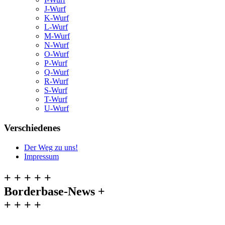
J-Wurf
K-Wurf
L-Wurf
M-Wurf
N-Wurf
O-Wurf
P-Wurf
Q-Wurf
R-Wurf
S-Wurf
T-Wurf
U-Wurf
Verschiedenes
Der Weg zu uns!
Impressum
+ + + + +
Borderbase-News +
+ + + +