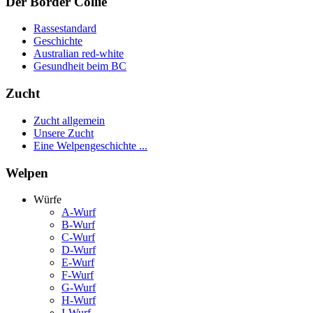
Der Border Collie
Rassestandard
Geschichte
Australian red-white
Gesundheit beim BC
Zucht
Zucht allgemein
Unsere Zucht
Eine Welpengeschichte ...
Welpen
Würfe
A-Wurf
B-Wurf
C-Wurf
D-Wurf
E-Wurf
F-Wurf
G-Wurf
H-Wurf
I-Wurf